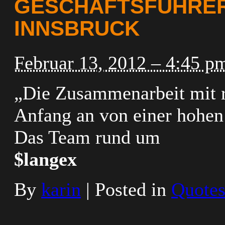
GESCHÄFTSFÜHRER
INNSBRUCK
Februar 13, 2012 – 4:45 p
„Die Zusammenarbeit mit r
Anfang an von einer hohen 
Das Team rund um
$langex
By
karin
|
Posted in
Quote