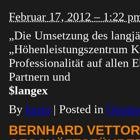
Februar 17, 2012 – 1:22 p
„Die Umsetzung des langjä
„Höhenleistungszentrum Kü
Professionalität auf allen 
Partnern und
$langex
By
karin
|
Posted in
Quote
BERNHARD VETTOR